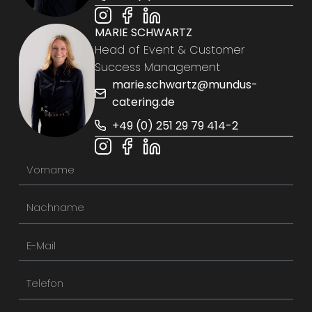
MARIE SCHWARTZ
Head of Event & Customer
Success Management
marie.schwartz@mundus-
catering.de
+49 (0) 251 29 79 414-2
V
o
N
r
a
n
E
c
a
-
h
m
T
M
n
e
e
a
a