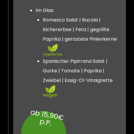
Im Glas:
Romesco Salat | Rucola |
Kichererbse | Feta | gegrillte
Paprika | geröstete Pinienkerne
Spanischer Pipirrana Salat |
Gurke | Tomate | Paprika |
Zwiebel | Essig-Öl-Vinaigrette
a
b
15
,9
0
€
.P
p
.