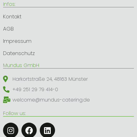
Infos:
Kontakt
AGB
Impressum
Datenschutz
​Mundus GmbH
Harkortstraße 24, 48163 Münster
+49 251 29 79 414-0
welcome@mundus-catering.de
Follow us:
I
F
L
n
a
i