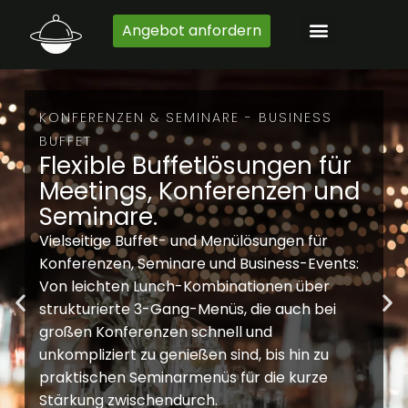
Zum
Angebot anfordern
Inhalt
springen
KONFERENZEN & SEMINARE - BUSINESS
BUFFET
Flexible Buffetlösungen für
Meetings, Konferenzen und
Seminare.
Vielseitige Buffet- und Menülösungen für
Konferenzen, Seminare und Business-Events:
Von leichten Lunch-Kombinationen über
strukturierte 3-Gang-Menüs, die auch bei
großen Konferenzen schnell und
unkompliziert zu genießen sind, bis hin zu
praktischen Seminarmenüs für die kurze
Stärkung zwischendurch.