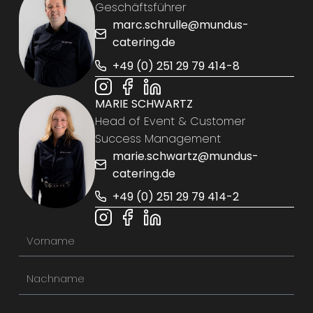
Geschäftsführer
marc.schrulle@mundus-
catering.de
+49 (0) 251 29 79 414-8
MARIE SCHWARTZ
Head of Event & Customer
Success Management
marie.schwartz@mundus-
catering.de
+49 (0) 251 29 79 414-2
V
o
N
r
a
n
E