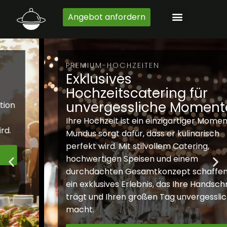
Zum
Angebot anfordern
Inhalt
springen
PREMIUM-HOCHZEITEN
Exklusives
Hochzeitscatering für
unvergessliche Momente
Ihre Hochzeit ist ein einzigartiger Moment –
Mundus sorgt dafür, dass er kulinarisch
perfekt wird. Mit stilvollem Catering,
hochwertigen Speisen und einem
durchdachten Gesamtkonzept schaffen wir
ein exklusives Erlebnis, das Ihre Handschrift
trägt und Ihren großen Tag unvergesslich
macht.