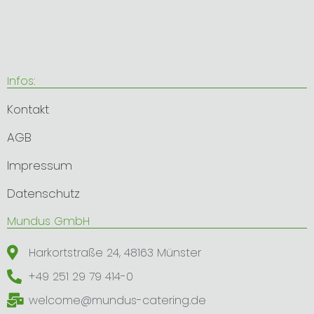
u
t
z
Infos:
Kontakt
AGB
Impressum
Datenschutz
​Mundus GmbH
Harkortstraße 24, 48163 Münster
+49 251 29 79 414-0
welcome@mundus-catering.de