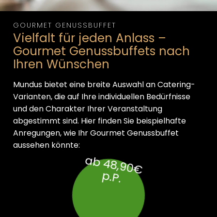
GOURMET GENUSSBUFFET
Vielfalt für jeden Anlass –
Gourmet Genussbuffets nach
Ihren Wünschen
Mundus bietet eine breite Auswahl an Catering-
Varianten, die auf Ihre individuellen Bedürfnisse
und den Charakter Ihrer Veranstaltung
abgestimmt sind. Hier finden Sie beispielhafte
Anregungen, wie Ihr Gourmet Genussbuffet
aussehen könnte:
a
b
4
8
,9
0
€
.P
p
.