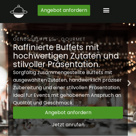
Zum
Angebot anfordern
Inhalt
springen
GENUSSBUFFETS - GOURMET
Raffinierte Buffets mit
hochwertigen Zutaten und
stilvoller Präsentation.
Sorgfältig zusammengestellte Buffets mit
ausgewählten Zutaten, handwerklich präziser
Zubereitung und einer stilvollen Präsentation.
Ideal für Events mit gehobenem Anspruch an
Qualität und Geschmack.
Angebot anfordern
Jetzt anrufen