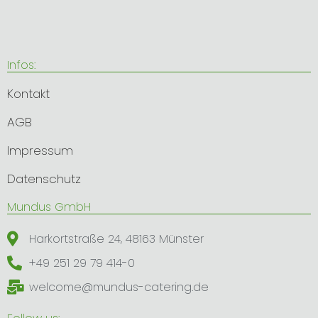
t
z
Infos:
Kontakt
AGB
Impressum
Datenschutz
​Mundus GmbH
Harkortstraße 24, 48163 Münster
+49 251 29 79 414-0
welcome@mundus-catering.de