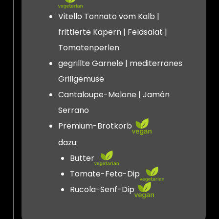
Vitello Tonnato vom Kalb |
frittierte Kapern | Feldsalat |
Tomatenperlen
gegrillte Garnele | mediterranes
Grillgemüse
Cantaloupe-Melone | Jamón
Serrano
Premium-Brotkorb
dazu:
Butter
Tomate-Feta-Dip
Rucola-Senf-Dip