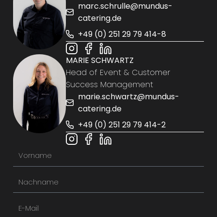
marc.schrulle@mundus-
catering.de
+49 (0) 251 29 79 414-8
MARIE SCHWARTZ
Head of Event & Customer
Success Management
marie.schwartz@mundus-
catering.de
+49 (0) 251 29 79 414-2
V
o
N
r
a
n
E
c
a