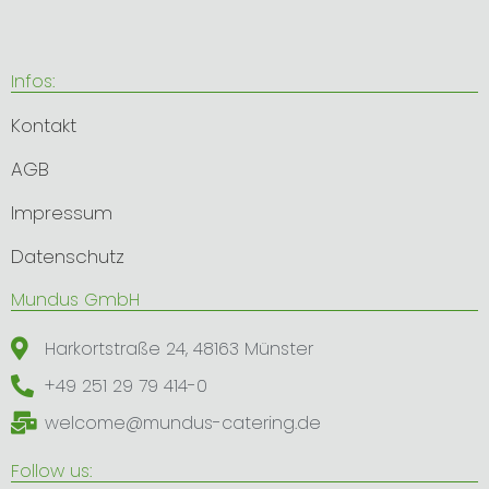
z
Infos:
Kontakt
AGB
Impressum
Datenschutz
​Mundus GmbH
Harkortstraße 24, 48163 Münster
+49 251 29 79 414-0
welcome@mundus-catering.de
Follow us: