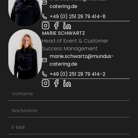
catering.de
+49 (0) 251 29 79 414-8
MARIE SCHWARTZ
Head of Event & Customer
Success Management
marie.schwartz@mundus-
catering.de
+49 (0) 251 29 79 414-2
V
o
N
r
a
n
E
c
a
-
h
m