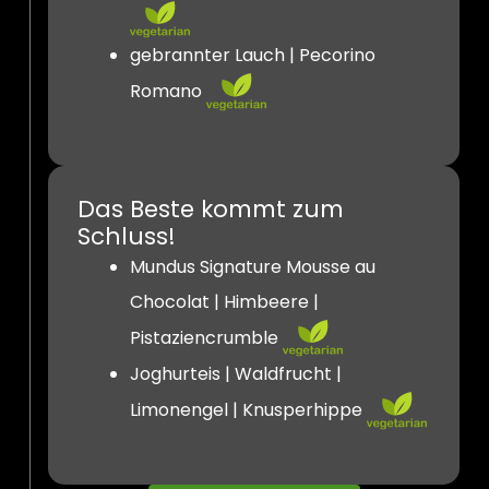
gebrannter Lauch | Pecorino
Romano
Das Beste kommt zum
Schluss!
Mundus Signature Mousse au
Chocolat | Himbeere |
Pistaziencrumble
Joghurteis | Waldfrucht |
Limonengel | Knusperhippe