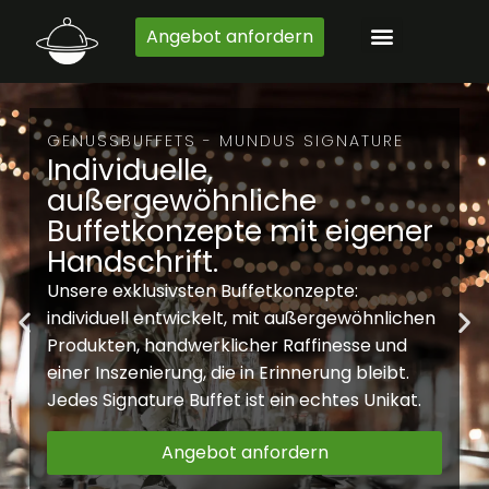
Zum
Angebot anfordern
Inhalt
springen
GENUSSBUFFETS - MUNDUS SIGNATURE
Individuelle,
außergewöhnliche
Buffetkonzepte mit eigener
Handschrift.
Unsere exklusivsten Buffetkonzepte:
individuell entwickelt, mit außergewöhnlichen
Produkten, handwerklicher Raffinesse und
einer Inszenierung, die in Erinnerung bleibt.
Jedes Signature Buffet ist ein echtes Unikat.
Angebot anfordern