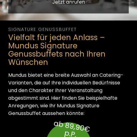
Jetzt anrufen
SIGNATURE GENUSSBUFFET
Vielfalt für jeden Anlass –
Mundus Signature
Genussbuffets nach Ihren
Wünschen
Mundus bietet eine breite Auswahl an Catering-
Varianten, die auf Ihre individuellen Bedürfnisse
und den Charakter Ihrer Veranstaltung
abgestimmt sind. Hier finden Sie beispielhafte
Anregungen, wie Ihr Mundus Signature
Genussbuffet aussehen könnte:
a
b
8
9
,9
0
€
.P
p
.