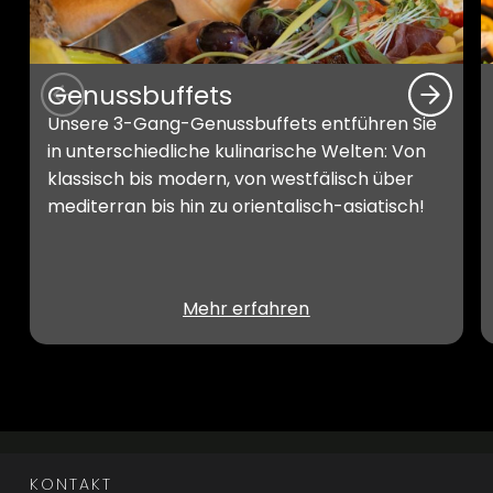
Genussbuffets
Unsere 3-Gang-Genussbuffets entführen Sie
in unterschiedliche kulinarische Welten: Von
klassisch bis modern, von westfälisch über
mediterran bis hin zu orientalisch-asiatisch!
Mehr erfahren
KONTAKT