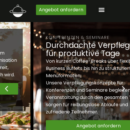
Zum
Angebot anfordern
Inhalt
springen
KONFERENZEN & SEMINARE
Durchdachte Verpflegung
für produktive Tage
Von kurzen Coffee-Breaks über flexible
Business Buffets bis hin zu strukturierten
Menüformaten:
Unsere Verpflegungskonzepte für
Konferenzen und Seminare begleiten Ihre
Veranstaltung durch den gesamten Tag und
sorgen für reibungslose Abläufe und
zufriedene Teilnehmer.
Angebot anfordern