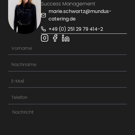
Success Management
marie.schwartz@mundus-
catering.de
+49 (0) 251 29 79 414-2
V
o
N
r
a
n
E
c
a
-
h
m
T
M
n
e
e
a
a
N
l
i
m
a
e
l
e
c
f